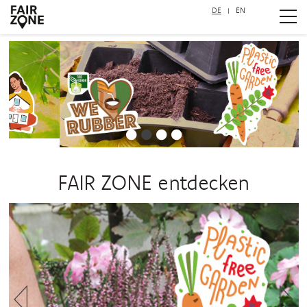
DE
EN
Navigation überspringen
1
2
3
4
FAIR ZONE entdecken